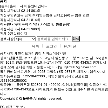
공지
[필독] 홈페이지 이용안내입니다
작성자
관리자
02-14
861
회
거짓구인광고등 금지,최저임금법률,남녀고용평등 법률,연렬…
작성자
관리자
04-21
814
회
이용안내(구인구직 직거래 사이트 및 환불규정)
작성자
관리자
04-21
908
회
전체 0건
1 페이지
검색
검색대상
목록
로그인
PC버전
공지사항
개인정보처리방침
서비스이용약관
상호: 잡플랫폼, 주소: 경기도 고양시 일산동구 고봉로678번 길 155(성석
동) 101호 전화(평일오전 10시~17시까지): 010-4730-4343(회원가입시
장애,오류,결제문의만 가능합니다) 이메일: hjlim007@naver.com
통신판매업신고번호 : 제 2025-고양일산동-0371호 대표자 : 임현자, 사
업자등록번호 : 122-38-62390 , 직업정보제공사업신고번호 :
J1518020250002
임금안내 : 국민은행 522301-01-429040 ,임현자(잡플랫폼) 입금후 반드
시 010-4730-4343으로 사이트명,이름 또는 상호 보내주시면 승인해드립
니다
Copyright ©
잡플랫폼
All rights reserved.
PC 버전으로 보기