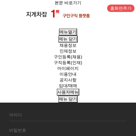
본문 바로가기
홈화면추가
메뉴열기
메뉴
닫기
채용정보
인재정보
구인등록(채용)
구직등록(인재)
마이페이지
이용안내
공지사항
임대/매매
사용자메뉴
메뉴
닫기
회
원
로
그
인