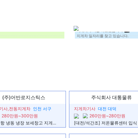
일급으로 원합니다
지게차일자리 찾고 있습니다
경력없는 신입이지만 열심히 할 자신있
지게차 구직을 하고있습니다
지게차 일자리를 찾고 있습니다.
지게차분야 지원합니다
지게차운전기능사/일자리 희망합니다
주말에 근무 할 수 있는 지게차 알바
지게차 운전 자재 운반 일자리 구직하
지게차_주말근무
지게차일자리찾습니다
물류창고 지게차 기사 일자리 구합니
지게차 일자리를 찾고있습니다 지게차
대구에 지게차 일자리 찾고있습니다.
현장지게차
지게차
지게차 일자리를 찾습니다.
(주)어반로지스틱스
주식회사 대통물류
용
불러만 주시면 열심히 하겠습니다
신입 지게차기사입니다. 성실합니다.
기사,전동지게차
인천 서구
지게차기사
대전 대덕
 합니다.
단기일자리구합니다
280만원~300만원
260만원~280만원
신입 지게차 일차리 찾습니다!
지게차
인천 북항 냉동 냉장 보세창고 지게차 경력자 구인
 근무자
입식 좌식 지게차 가능
 근무자
지게차 일자리 찾습니다.
집
지게차 3톤이상 자격증 및 건설기계 