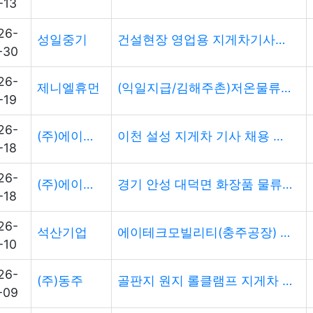
-13
26-
성일중기
건설현장 영업용 지게차기사님 모집합니다
-30
26-
제니엘휴먼
(익일지급/김해주촌)저온물류센터 야간 지게차 AR 채용(입식)
-19
26-
(주)에이드피플
이천 설성 지게차 기사 채용 면접 진행후 즉시근무가능
-18
26-
(주)에이드피플
경기 안성 대덕면 화장품 물류센터 입,좌식 병행 지게차 기사 채용
-18
26-
석산기업
에이테크모빌리티(충주공장) 지게차 기사님 모집합니다.
-10
26-
(주)동주
골판지 원지 롤클램프 지게차 기사님 모집
-09