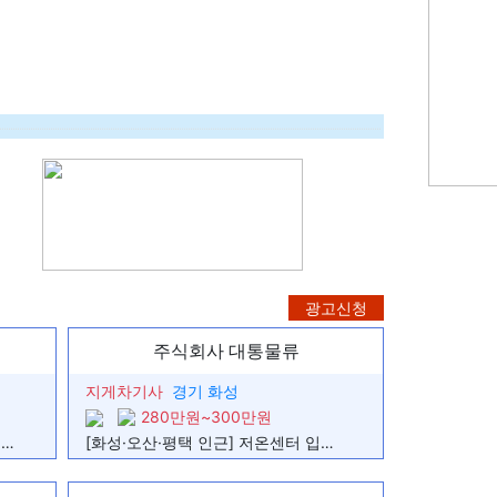
습니다 지게차 시켜주세요!!
자리를 구하고 있습니다.
고 있습니다
다
를 소유하고 있지는 않으나 회사 지게차 사용 원…
광고신청
주식회사 대통물류
지게차기사
경기 화성
280만원~300만원
[대전/석간조] 저온물류센터 입식 리치 지게차 정규직 채용
[화성·오산·평택 인근] 저온센터 입식지게차 석간조 정규직 채용
조종자격증 있습니다. 이와 관련 직종을 희망합…