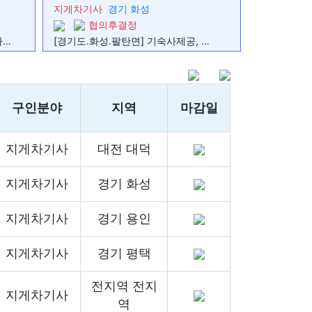
지게차기사
경기 화성
협의후결정
골판지 원지 롤클램프 지게차 기사님 모집
[경기도.화성.팔탄면] 기숙사제공, 물류관리, 지게차운전
구인분야
지역
마감일
지게차기사
대전 대덕
지게차기사
경기 화성
지게차기사
경기 용인
지게차기사
경기 평택
전지역 전지
지게차기사
역