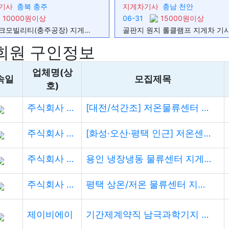
기사
충북 충주
지게차기사
충남 천안
10000원이상
06-31
15000원이상
에이테크모빌리티(충주공장) 지게차 기사님 모집합니다.
회원 구인정보
업체명(상
속일
모집제목
호)
주식회사 대통물류
[대전/석간조] 저온물류센터 입식 리치 지게차 정규직 채용
주식회사 대통물류
[화성·오산·평택 인근] 저온센터 입식지게차 석간조 정규직 채용
주식회사 대통물류
용인 냉장냉동 물류센터 지게차 정규직 채용
주식회사 대통물류
평택 상온/저온 물류센터 지게차 정규직 채용
제이비에이
기간제계약직 남극과학기지 하계 지원인력 공개채용