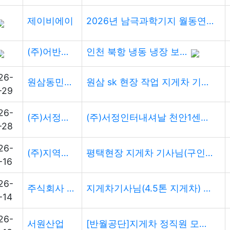
제이비에이
2026년 남극과학기지 월동연구대 채용(시설관리·조리직)
(주)어반로지스틱스
인천 북항 냉동 냉장 보세창고 지게차 경력자 구인
26-
원삼동민지게차
원삼 sk 현장 작업 지게차 기사 및 지입 구합니다.
-29
26-
(주)서정인터내셔날
(주)서정인터내셔날 천안1센터 운영팀(지게차) 모집
-28
26-
(주)지역장비화물
평택현장 지게차 기사님(구인) 모십니다
-16
26-
주식회사 진청국제물류
지게차기사님(4.5톤 지게차) 구인합니다.
-14
26-
서원산업
[반월공단]지게차 정직원 모집 (경력우대)