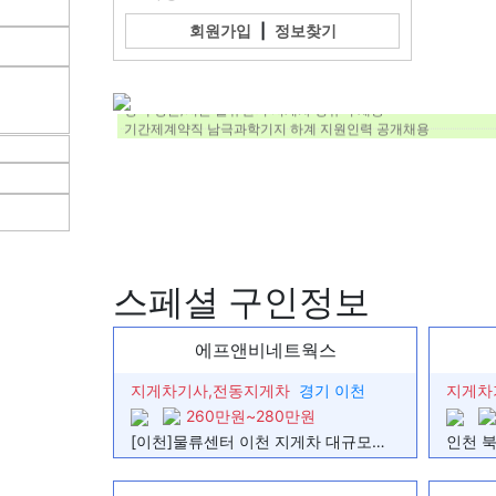
회원가입
|
정보찾기
[대전/석간조] 저온물류센터 입식 리치 지게차 정규직 채용
[화성·오산·평택 인근] 저온센터 입식지게차 석간조 정규직 채용
용인 냉장냉동 물류센터 지게차 정규직 채용
평택 상온/저온 물류센터 지게차 정규직 채용
기간제계약직 남극과학기지 하계 지원인력 공개채용
인천 북항 냉동 냉장 보세창고 지게차 경력자 구인
[반월공단]지게차 정직원 모집 (경력우대)
지게차기사님(4.5톤 지게차) 구인합니다.
(익일지급/김해주촌)저온물류센터 야간 지게차 AR 채용(입식)
골판지 원지 롤클램프 지게차 기사님 모집
3톤미만 지가차 운전원 모집
에이테크모빌리티(충주공장) 지게차 기사님 모집합니다.
일대 지게차 기사 (10일)
스페셜 구인정보
(주)서정인터내셔날 천안1센터 운영팀(지게차) 모집
[이천]물류센터 이천 지게차 대규모 모집 260이상 주간 근무
지게차 기사님 모십니다
생산직 리치지게차 기사님 모집합니다.
에프앤비네트웍스
경기 안성 대덕면 화장품 물류센터 입,좌식 병행 지게차 기사 채
[경기도.화성.팔탄면] 기숙사제공, 물류관리, 지게차운전
지게차기사,전동지게차
경기 이천
지게차
[예스콘씨에스] 화성, 팔탄면 지게차 운전 및 물류관리 직원 모집
260만원~280만원
[인천 영진공사 보세창고] 4.5T 지게차 기사님 모집
[일급 135,000원] 리치지게차+1개월뒤 정규직+중식제공
[이천]물류센터 이천 지게차 대규모 모집 260이상 주간 근무
[일급 181,200원] 안성 일죽 리치, 카운터 지게차 6개월 장/단기
[일급 181,200원] 안성 일죽 리치, 카운터 지게차 6개월 장/단기
일 18만원 / 월 400이상 전동 카운터지게차 출거 피킹지게차 모