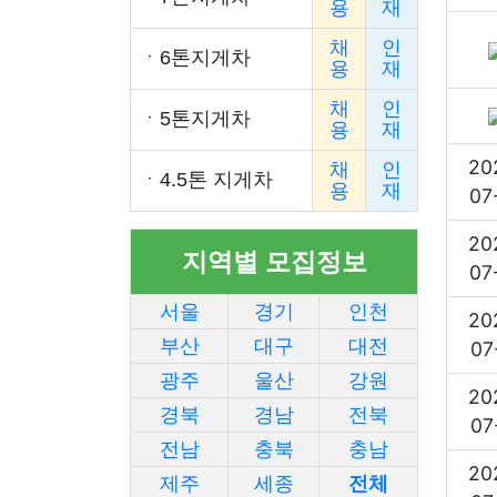
용
재
채
인
ㆍ
6톤지게차
용
재
채
인
ㆍ
5톤지게차
용
재
20
채
인
ㆍ
4.5톤 지게차
용
재
07
20
지역별 모집정보
07
서울
경기
인천
20
부산
대구
대전
07
광주
울산
강원
20
경북
경남
전북
07
전남
충북
충남
20
제주
세종
전체