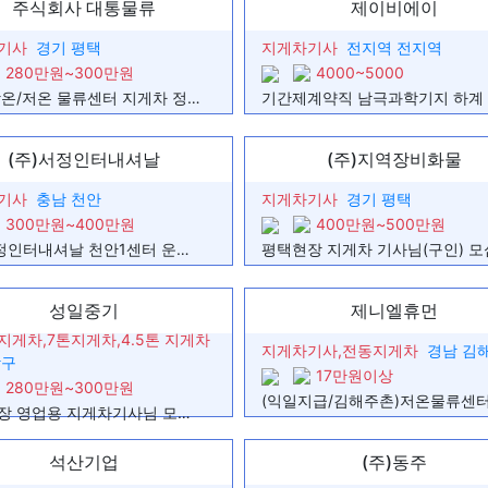
주식회사 대통물류
제이비에이
5톤이상 지게차배우고싶은 초보입니
지게차 주말 아르바이트 구합니다.
기사
경기 평택
지게차기사
전지역 전지역
지게차기사 일자리 알아보고 있습니다
280만원~300만원
4000~5000
온수역 근처 거주합니다. 구로나 부천
톤수 상관x 지게차 일자리 구합니다.
평택 상온/저온 물류센터 지게차 정규직 채용
지게차 주말알바
용인시 상,하역 지게 작업 일자리를 
전동지게차 여자 운전수
(주)서정인터내셔날
(주)지역장비화물
지게차 구직
지게차 구직중입니다
기사
충남 천안
지게차기사
경기 평택
지게차 운전 구직합니다 지게차 운전병
지게차
300만원~400만원
400만원~500만원
다.
지게차 일자리를 찾고 있습니다
(주)서정인터내셔날 천안1센터 운영팀(지게차) 모집
지게차 일자리를 찾고 있습니다.
지게차 업무
인천숭의동거주 30대 지게차기사 
성일중기
제니엘휴먼
.
지게차기사구직합니다
지게차,7톤지게차,4.5톤 지게차
지게차기사,전동지게차
경남 김
지게차 분야 일자리 찾습니다
남구
지게차운전은 냉동냉장창고 선임걸고 
17만원이상
280만원~300만원
지게차 일자리 찾고 있습니다.
지게차 분야 일자리를 찾고 있습니다
건설현장 영업용 지게차기사님 모집합니다
지게차 기사 일자리를 찾고있습니다
지게차ㆍ굴삭기
석산기업
(주)동주
지게차 취업을 희망합니다