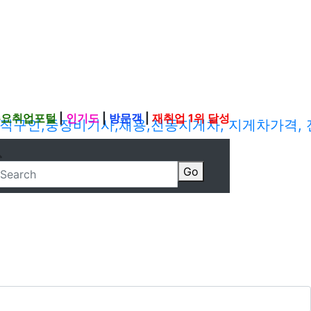
주요취업포털
|
인기도
|
방문객
|
재취업 1위 달성
Go