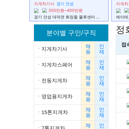
지게차기사
경기 안성
지게차
300만원~400만원
경기 안성 대덕면 화장품 물류센터 입,좌식 병행 지게차 기사 채용
정
분야별 구인/구직
접
채
인
ㆍ
지게차기사
용
재
채
인
ㆍ
지게차스페어
용
재
채
인
ㆍ
전동지게차
용
재
채
인
ㆍ
영업용지게차
용
재
채
인
ㆍ
15톤지게차
용
재
채
인
ㆍ
7톤지게차