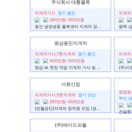
주식회사 대통물류
지게차 기사님 구합니다
성실하게 근무하실 지게차기사 구합니다
지게차기사
경기 용인
지게차
7일 단기 3톤 지게차 기사 구인
280만원~300만원
지게차 기사및 현장 보조
리치 및 일반지게차 일급 구합니다.
용인 냉장냉동 물류센터 지게차 정규직 채용
[일급14만원] 평택물류 입식지게차 경력자 모집
리치지게차 기사님 모집합니다.
원삼 sk 현장 작업 지게차 기사 및 지입 구합니다.
원삼동민지게차
2026년 남극과학기지 월동연구대 채용(시설관리·조리직)
(원주) 대기업공장내 지게차 기사모집(월370만 이상)
지게차기사,7톤지게차
경기 용인
지게차
평택 청북읍 지게차 사원 모십니다.주간근무 주5일 월295만원
두산중기4.5톤 사업자 구함
400만원~500만원
[ 완주 DH 계열사 ] HJL 사내 서열 공급업체 지게차 기사 구합니
원삼 sk 현장 작업 지게차 기사 및 지입 구합니다.
[쥴릭파마코리아] 오산센터 물류현장직 구인
지게차 출고 담당 모집합니다.
지게차 기사님 모십니다.
서원산업
지게차 구인합니다
지게차 기사님 모집합니다.
영업용
지게차기사,5톤지게차
경기 안산
용인 원삼 SK하이닉스 지게차 기사님 모십니다
부산 
평택 청북읍 주5일 9시~6시 295만원
280만원~300만원
평택 청북읍 지게차 사원 모십니다. 주간근무 주5일 월295만원
[반월공단]지게차 정직원 모집 (경력우대)
4.5톤~5톤 지게차 기사 구직
일일 지게차 기사님 모집합니다
지게차 기사님 구인합니다.
(주)에이드피플
지게차기사/ 5톤지게차