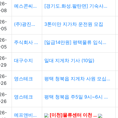
26-
예스콘씨에스
[경기도.화성.팔탄면] 기숙사제공, 물류관리, 지게차운전
-08
26-
(주)광진종합물류
3톤미만 지가차 운전원 모집
-05
26-
주식회사 씨앤피코퍼레이션
[일급14만원] 평택물류 입식지게차 경력자 모집
-05
26-
대구수지
일대 지게차 기사 (10일)
-29
26-
영스테크
평택 청북읍 지게차 사원 모십니다. 주간근무 주5일 월295만원
-26
26-
영스테크
평택 청북읍 주5일 9시~6시 295만원
-26
26-
에프앤비네트웍스
[이천]물류센터 이천 지게차 대규모 모집 260이상 주간 근무