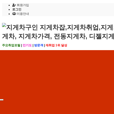
회원가입
로그인
이용안내
주요취업포털
|
인기도
|
방문객
|
재취업 1위 달성