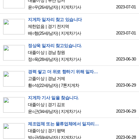
대졸이상
부산 강서
2023-07-01
윤○우
(26세/남자)
|
지게차기사
지게차 일자리 찾고 있습니다
제한없음
경기 전지역
2023-07-01
배○형
(25세/남자)
|
지게차기사
정상욱 일자리 찾고있습니다.
대졸이상
경남 창원
2023-06-30
정○욱
(28세/남자)
|
지게차기사
경력 쌓고 더 위로 향하기 위해 일자리 구합니다!
고졸이상
경남 거제
2023-06-29
황○석
(22세/남자)
|
7톤지게차
지게차 기사 일을 찾습니다.
대졸이상
경기 김포
2023-06-29
윤○근
(34세/남자)
|
지게차기사
제조업체 또는 물류업체에서 일자리를 찾고 있습니다.
대졸이상
경기 평택
2023-06-28
박○규
(59세/남자)
|
지게차기사