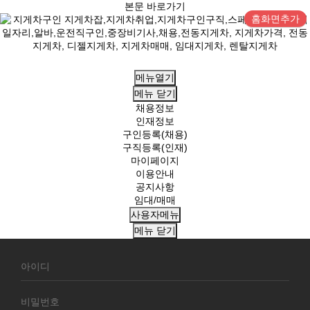
본문 바로가기
홈화면추가
메뉴열기
메뉴
닫기
채용정보
인재정보
구인등록(채용)
구직등록(인재)
마이페이지
이용안내
공지사항
임대/매매
사용자메뉴
메뉴
닫기
회
원
로
그