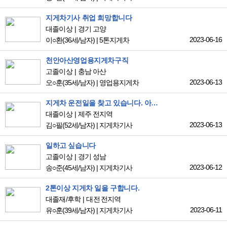
지게차기사 취업 희망합니다
대졸이상
경기 고양
2023-06-16
이○환
(36세/남자)
|
5톤지게차
천안아산영업용지게차구직
고졸이상
충남 아산
2023-06-13
오○훈
(35세/남자)
|
영업용지게차
지게차 운전일을 찾고 있습니다. 아직은 경력이 미천합니다만 빨리 잘 배울 수 있습니다.
대졸이상
제주 전지역
2023-06-13
김○필
(52세/남자)
|
지게차기사
일하고 싶습니다
고졸이상
경기 성남
2023-06-12
송○준
(45세/남자)
|
지게차기사
2톤이상 지게차 일을 구합니다.
대졸재/후학
대전 전지역
2023-06-11
유○훈
(39세/남자)
|
지게차기사