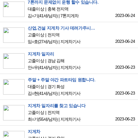
7톤까지 문제없이 운행 할수 있습니다.
대졸이상
충북 전지역
2023-06-24
김○기
(41세/남자)
|
7톤지게차
산업,건설 지게차 기사 데려가주시면 감사드리겠습니다
고졸이상
전지역
2023-06-24
임○호
(27세/남자)
|
지게차기사
지게차 일자리
고졸이상
경남 김해
2023-06-23
안○우
(41세/남자)
|
지게차기사
주말 + 주말 야간 파트타임 원합니다.
대졸이상
경기 화성
2023-06-23
김○현
(41세/남자)
|
지게차기사
지게차 일자리를 찾고 있습니다
고졸이상
전지역
2023-06-23
최○기
(55세/남자)
|
지게차기사
지게차