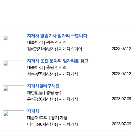
지게차 영업기사 일자리 구합니다
대졸이상
광주 전지역
2023-07-12
김○준
(31세/남자)
|
지게차스페어
지게차 운전 분야의 일자리를 찾고 있습니다.
대졸이상
충남 전지역
2023-07-12
성○수
(55세/남자)
|
지게차기사
지게차알바구해요
제한없음
충남 공주
2023-07-09
유○규
(36세/남자)
|
지게차기사
지게차
대졸재/후학
경기 가평
2023-07-09
이○국
(48세/남자)
|
지게차기사