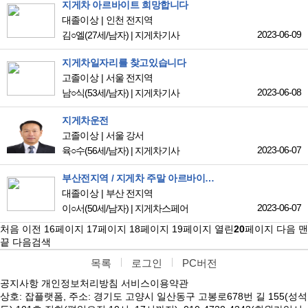
지게차 아르바이트 희망합니다
대졸이상
인천 전지역
2023-06-09
김○엘
(27세/남자)
|
지게차기사
지게차일자리를 찾고있습니다
고졸이상
서울 전지역
2023-06-08
남○식
(53세/남자)
|
지게차기사
지게차운전
고졸이상
서울 강서
2023-06-07
육○수
(56세/남자)
|
지게차기사
부산전지역 / 지게차 주말 아르바이트 희망합니다
대졸이상
부산 전지역
2023-06-07
이○서
(50세/남자)
|
지게차스페어
처음
이전
16
페이지
17
페이지
18
페이지
19
페이지
열린
20
페이지
다음
맨
끝
다음검색
목록
로그인
PC버전
공지사항
개인정보처리방침
서비스이용약관
상호: 잡플랫폼, 주소: 경기도 고양시 일산동구 고봉로678번 길 155(성석